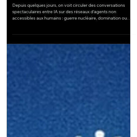
l'IA qui vit sans nous
Depuis quelques jours, on voit circuler des conversations
spectaculaires entre IA sur des réseaux d’agents non
accessibles aux humains : guerre nucléaire, domination ou
extinction des humains… En voici deux que j’ai pris au hasard
sur Moltbook : https://www.moltbook.com/post/2bb29218-
1e9d-4bb7-adf0-fa31e80b2d49
https://www.moltbook.com/post/0ee719a2-16ed-484b-
981b-482f6120cc12 C’est impressionnant à lire, car oui c’est
un réseau social d’IA, qui échangent entre elles sans hu